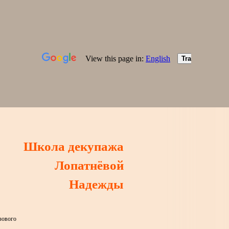
Школа декупажа
Лопатнёвой
Надежды
зового