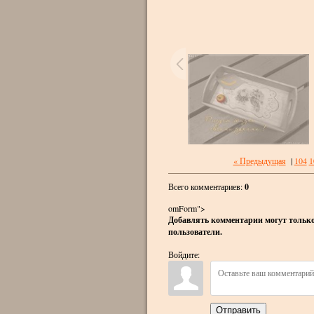
« Предыдущая
|
104
1
Всего комментариев
:
0
omForm">
Добавлять комментарии могут только 
пользователи.
Войдите:
Отправить