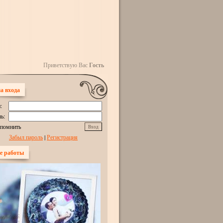
Приветствую Вас
Гость
а входа
:
ь:
апомнить
Забыл пароль
|
Регистрация
е работы