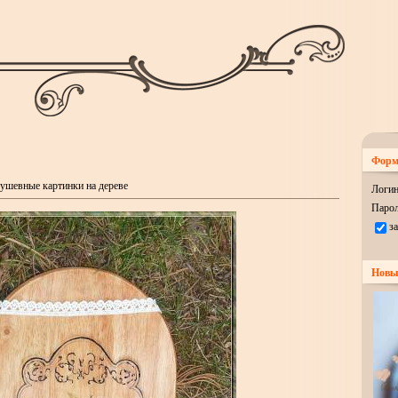
Форм
ушевные картинки на дереве
Логин
Парол
з
Новы