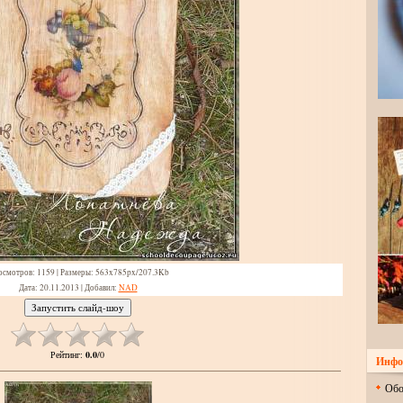
осмотров
: 1159 |
Размеры
: 563x785px/207.3Kb
Дата
: 20.11.2013 |
Добавил
:
NAD
Рейтинг
:
0.0
/
0
Инфо
Обо