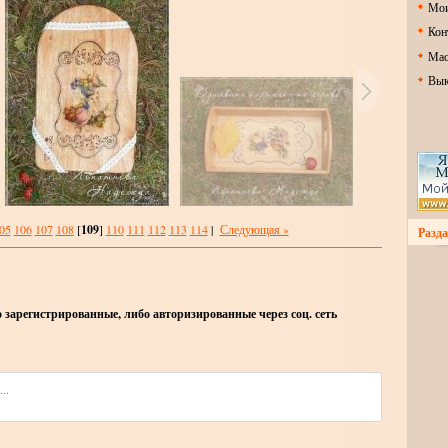
Мои
Кон
Мас
Вык
05
106
107
108
[
109
]
110
111
112
113
114
|
Следующая »
Разда
зарегистрированные, либо авторизированные через соц. сеть