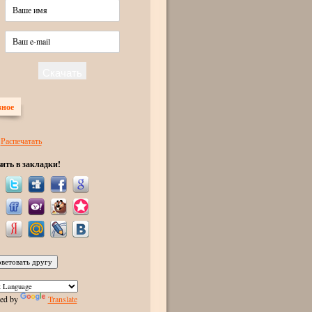
зное
Распечатать
ить в закладки!
ed by
Translate