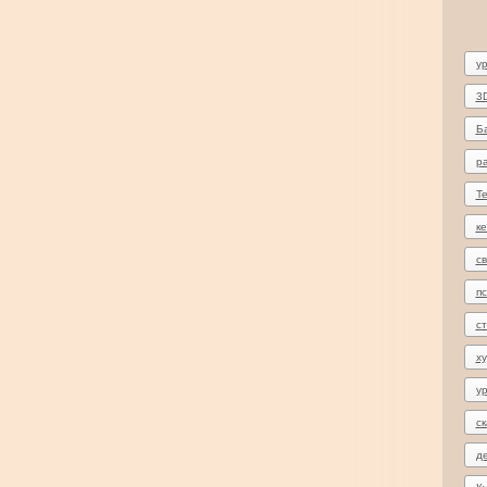
ур
3
Б
р
Т
ке
с
пс
с
х
у
ск
де