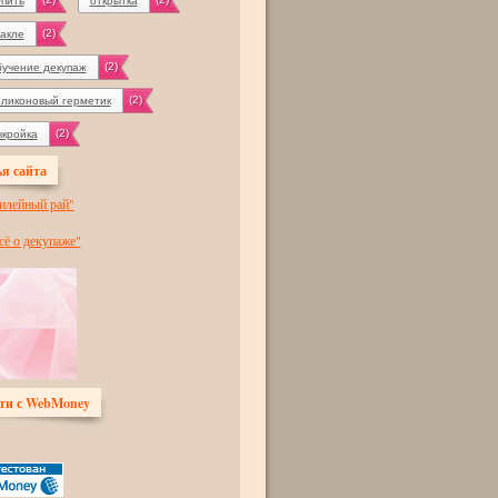
упить
открытка
(2)
ракле
(2)
бучение декупаж
(2)
иликоновый герметик
(2)
ыкройка
я сайта
илейный рай"
сё о декупаже"
ти с WebMoney