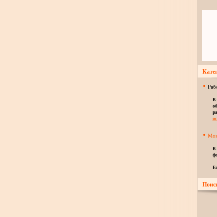
Катег
Раб
В 
об
ра
ос
Мои
В 
фо
Е
Поис