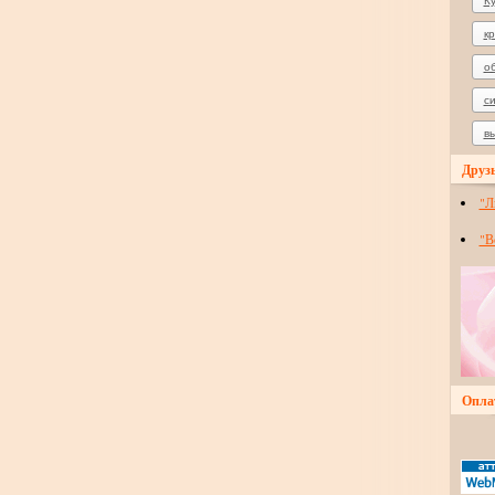
К
к
о
с
в
Друзь
"Л
"В
Опла