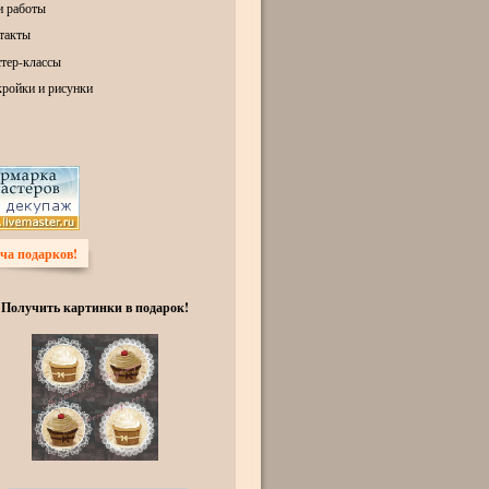
 работы
такты
тер-классы
ройки и рисунки
ча подарков!
Получить картинки в подарок!