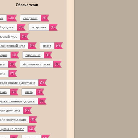
Облако тегов
(15)
(6)
ок
салфетка
(5)
(4)
D декупаж
поурочно
(4)
азовый курс
(4)
(4)
асширенный курс
пакет
(4)
(3)
еория
пирожные
(3)
(3)
ксы
Акриловые краски
(2)
веча
(2)
евдо кракле в декупаже
(2)
(2)
текло
кисть
(2)
удожественный декупаж
(2)
роки декупажа
(2)
айп консультация
(2)
купаж на стекле
(2)
(2)