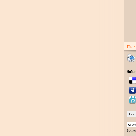
Поле
Добав
Power