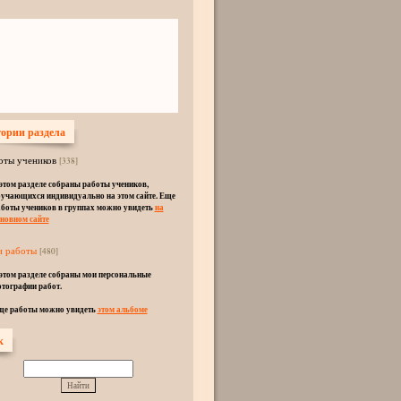
ории раздела
оты учеников
[338]
этом разделе собраны работы учеников,
учающихся индивидуально на этом сайте. Еще
боты учеников в группах можно увидеть
на
новном сайте
 работы
[480]
этом разделе собраны мои персональные
тографии работ.
ще работы можно увидеть
этом альбоме
к