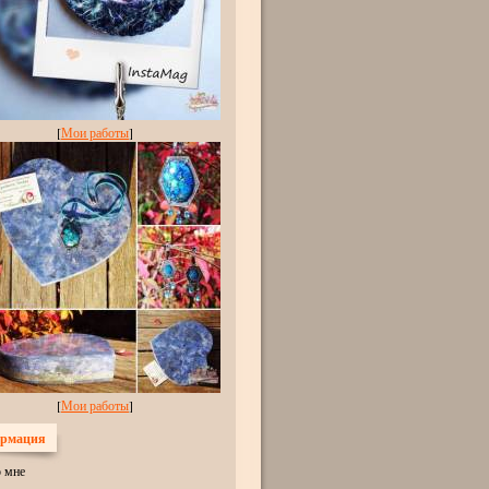
[
Мои работы
]
[
Мои работы
]
рмация
 мне