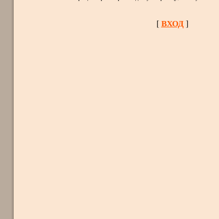
ВХОД
[
]