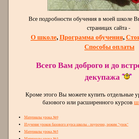
Все подробности обучения в моей школе В
страницах сайта -
О школе
,
Программа обучения
,
Сто
Способы оплаты
Всего Вам доброго и до встр
декупажа
Кроме этого Вы можете купить отдельные у
базового или расширенного курсов
ш
Материалы урока №9
Изучение уроков базового курса школы - поурочно, режим "урок"
Материалы урока №5
Материалы урока №3