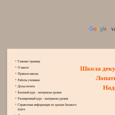
Главная страница
Школа дек
О школе
Правила школы
Лопат
Работы учеников
Над
Доска почета
Базовый курс - материалы уроков
Расширенный курс - материалы уроков
Справочная информация по урокам базового
курса