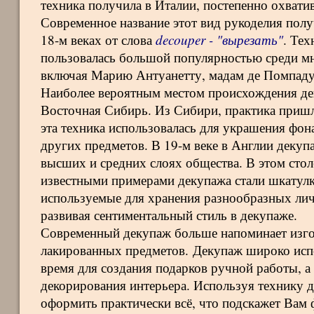
техника получила в Италии, постепенно охвати
Современное название этот вид рукоделия полу
18-м веках от слова
decouper - "вырезать"
. Тех
пользовалась большой популярностью среди мн
включая Марию Антуанетту, мадам де Помпаду
Наиболее вероятным местом происхождения де
Восточная Сибирь. Из Сибири, практика пришла
эта техника использовалась для украшения фона
других предметов. В 19-м веке в Англии декуп
высших и средних слоях общества. В этом стол
известными примерами декупажа стали шкатулк
используемые для хранения разнообразных ли
развивая сентиментальный стиль в декупаже.
Современный декупаж больше напоминает изго
лакированных предметов. Декупаж широко испо
время для создания подарков ручной работы, а
декорирования интерьера. Используя технику 
оформить практически всё, что подскажет Вам 