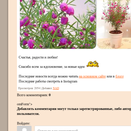
Счастья, радости и любви!
Спасибо всем за вдохновение, за новые идеи
Последние новости всегда можно читать
на основном сайте
или в
блоге
Последние работы смотреть в Instagram
Просмотров
: 2054 |
Добавил
:
NAD
Всего комментариев
:
0
omForm">
Добавлять комментарии могут только зарегистрированные, либо автор
пользователи.
Войдите: